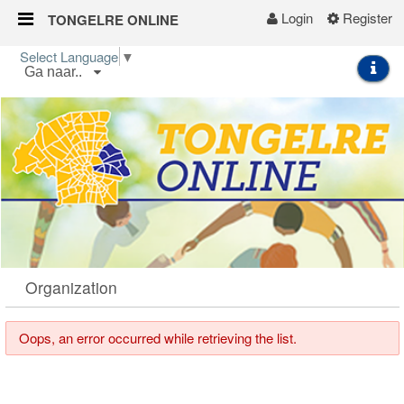
Login
Register
TONGELRE ONLINE
Skip to Content
Select Language
▼
Ga naar..
Start
Wijkgids
Kalender
Nieuws
Groepen
Organization
Oops, an error occurred while retrieving the list.