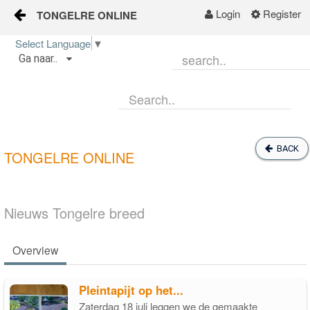
Login
Register
TONGELRE ONLINE
Skip to Content
Select Language
▼
Ga naar..
Start
Wijkgids
Kalender
BACK
TONGELRE ONLINE
Nieuws
Groepen
Nieuws Tongelre breed
Overview
Pleintapijt op het...
Zaterdag 18 juli leggen we de gemaakte