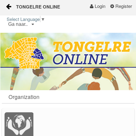
Login
Register
TONGELRE ONLINE
Skip to Content
Select Language
▼
Ga naar..
Start
Wijkgids
Kalender
Nieuws
Groepen
Organization