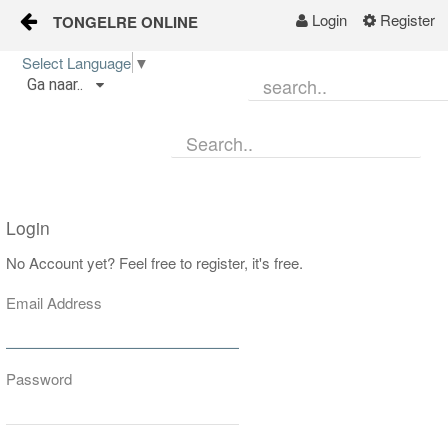
Login
Register
TONGELRE ONLINE
Skip to Content
Select Language
▼
Ga naar..
Start
Wijkgids
Kalender
Login
Nieuws
No Account yet? Feel free to register, it's free.
Groepen
Email Address
Password