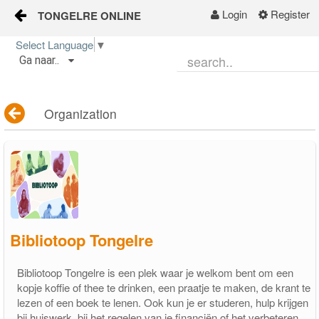
Login
Register
TONGELRE ONLINE
Skip to Content
Select Language
▼
Ga naar..
Start
Wijkgids
Organization
Kalender
Nieuws
Groepen
Bibliotoop Tongelre
Bibliotoop Tongelre is een plek waar je welkom bent om een
kopje koffie of thee te drinken, een praatje te maken, de krant te
lezen of een boek te lenen. Ook kun je er studeren, hulp krijgen
bij huiswerk, bij het regelen van je financiën of het verbeteren