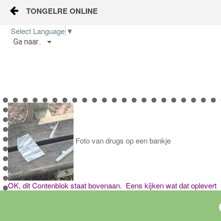
TONGELRE ONLINE
Naar content
Select Language
▼
Ga naar..
Home
Wijkgids
Kalender
Nieuws
Foto van drugs op een bankje
Groepen
OK, dit Contenblok staat bovenaan. Eens kijken wat dat oplev