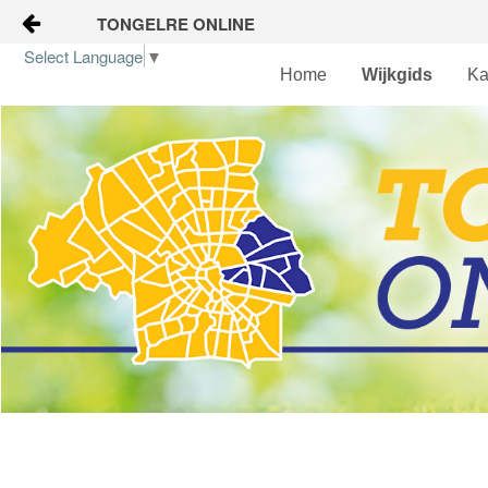
TONGELRE ONLINE
Naar content
Select Language
▼
Home
Wijkgids
Ka
Home
Wijkgids
Kalender
Nieuws
Groepen