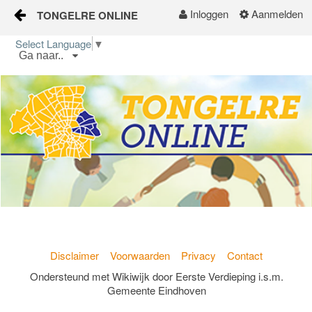
Inloggen
Aanmelden
TONGELRE ONLINE
Naar content
Select Language
▼
Ga naar..
Home
Wijkgids
Kalender
Nieuws
Groepen
Disclaimer
Voorwaarden
Privacy
Contact
Ondersteund met Wikiwijk door Eerste Verdieping i.s.m.
Gemeente Eindhoven