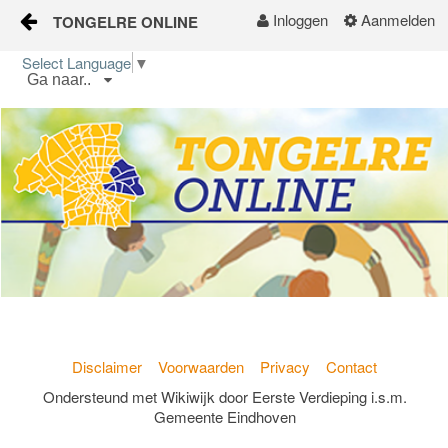
Inloggen
Aanmelden
TONGELRE ONLINE
Naar content
Select Language
▼
Ga naar..
Home
Wijkgids
Kalender
Nieuws
Groepen
Disclaimer
Voorwaarden
Privacy
Contact
Ondersteund met Wikiwijk door Eerste Verdieping i.s.m.
Gemeente Eindhoven