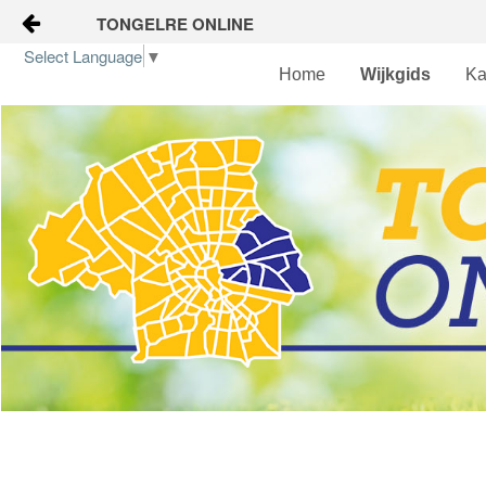
TONGELRE ONLINE
Naar content
Select Language
▼
Home
Wijkgids
Ka
Home
Wijkgids
Kalender
Nieuws
Groepen