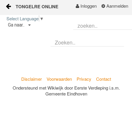
Inloggen
Aanmelden
TONGELRE ONLINE
Naar content
Select Language
▼
Ga naar..
Home
Wijkgids
Kalender
Nieuws
Disclaimer
Voorwaarden
Privacy
Contact
Groepen
Ondersteund met Wikiwijk door Eerste Verdieping i.s.m.
Gemeente Eindhoven