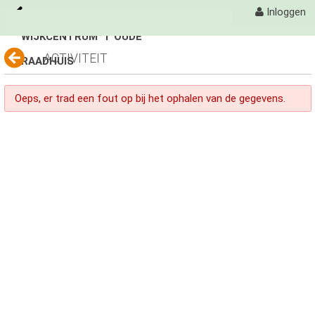
Inloggen
WIJKCENTRUM 'T OUDE
Naar content
ACTIVITEIT
RAADHUIS
't Oude Raadhuis
Activiteiten
Oeps, er trad een fout op bij het ophalen van de gegevens.
Fotoalbum
avond 4 daagse
avond 4 daagse
Avondvierdaagse
Organisatie
Contact