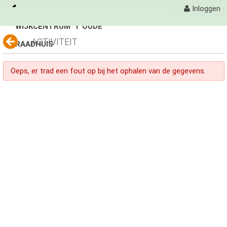
Inloggen
WIJKCENTRUM 'T OUDE
Naar content
ACTIVITEIT
RAADHUIS
't Oude Raadhuis
Activiteiten
Oeps, er trad een fout op bij het ophalen van de gegevens.
Fotoalbum
avond 4 daagse
avond 4 daagse
Avondvierdaagse
Organisatie
Contact