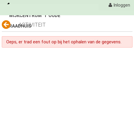
Inloggen
WIJKCENTRUM 'T OUDE
Naar content
ACTIVITEIT
RAADHUIS
't Oude Raadhuis
Activiteiten
Oeps, er trad een fout op bij het ophalen van de gegevens.
Fotoalbum
avond 4 daagse
avond 4 daagse
Avondvierdaagse
Organisatie
Contact