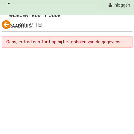
Inloggen
WIJKCENTRUM 'T OUDE
Naar content
ACTIVITEIT
RAADHUIS
't Oude Raadhuis
Activiteiten
Oeps, er trad een fout op bij het ophalen van de gegevens.
Fotoalbum
avond 4 daagse
avond 4 daagse
Avondvierdaagse
Organisatie
Contact