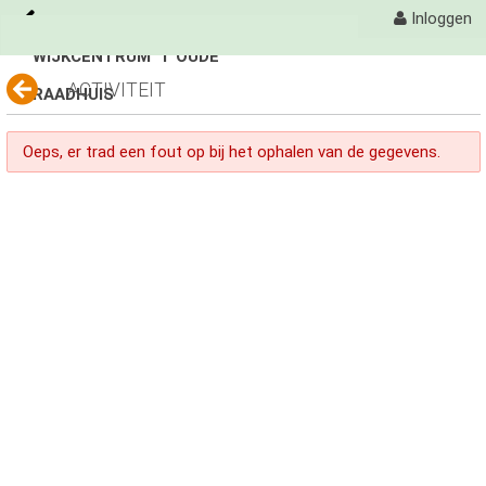
Inloggen
WIJKCENTRUM 'T OUDE
Naar content
ACTIVITEIT
RAADHUIS
't Oude Raadhuis
Activiteiten
Oeps, er trad een fout op bij het ophalen van de gegevens.
Fotoalbum
avond 4 daagse
avond 4 daagse
Avondvierdaagse
Organisatie
Contact