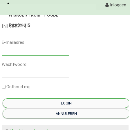
Inloggen
WIJKCENTRUM 'T OUDE
Naar content
RAADHUIS
't Oude Raadhuis
INLOGGEN
Activiteiten
E-mailadres
Organisatie
Wachtwoord
Contact
Onthoud mij
LOGIN
ANNULEREN