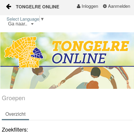
Inloggen
Aanmelden
TONGELRE ONLINE
Naar content
Select Language
▼
Ga naar..
Home
Wijkgids
Kalender
Nieuws
Groepen
Groepen
Overzicht
Zoekfilters: