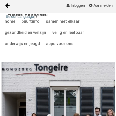
Inloggen
Aanmelden
TUSSEN DE SPOREN
Naar content
Select Language
▼
home
buurtinfo
samen met elkaar
home
ARCHIEF
gezondheid en welzijn
veilig en leefbaar
buurtinfo
onderwijs en jeugd
apps voor ons
samen met elkaar
gezondheid en welzijn
veilig en leefbaar
onderwijs en jeugd
apps voor ons
KALENDER