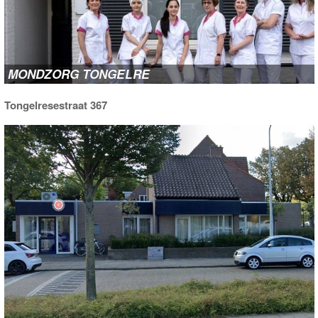
SOCIALE KAART
TONGELRE ONLINE
MONDZORG TONGELRE
Tongelresestraat 367