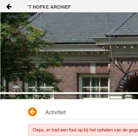
'T HOFKE ARCHIEF
Naar content
Select Language
▼
home
buurtinfo
samen met elkaar
gezondheid en welzijn
veilig en leefbaar
onderwijs en jeugd
Activiteit
apps voor ons
Oeps, er trad een fout op bij het ophalen van de geg
KALENDER