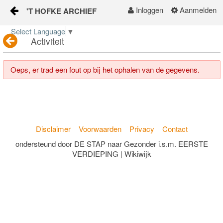
Inloggen
Aanmelden
'T HOFKE ARCHIEF
Naar content
Select Language
▼
Activiteit
home
buurtinfo
Oeps, er trad een fout op bij het ophalen van de gegevens.
samen met elkaar
gezondheid en welzijn
Disclaimer
Voorwaarden
Privacy
Contact
veilig en leefbaar
ondersteund door DE STAP naar Gezonder i.s.m. EERSTE
VERDIEPING | Wikiwijk
onderwijs en jeugd
apps voor ons
KALENDER