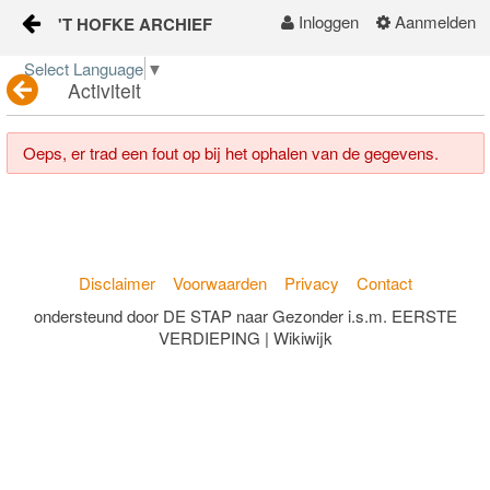
Inloggen
Aanmelden
'T HOFKE ARCHIEF
Naar content
Select Language
▼
Activiteit
home
buurtinfo
Oeps, er trad een fout op bij het ophalen van de gegevens.
samen met elkaar
gezondheid en welzijn
Disclaimer
Voorwaarden
Privacy
Contact
veilig en leefbaar
ondersteund door DE STAP naar Gezonder i.s.m. EERSTE
VERDIEPING | Wikiwijk
onderwijs en jeugd
apps voor ons
KALENDER