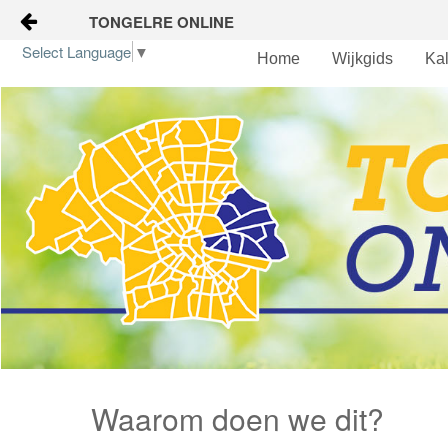
TONGELRE ONLINE
Naar content
Select Language
▼
Home
Wijkgids
Ka
Home
Wijkgids
Kalender
Nieuws
Groepen
Waarom doen we dit?