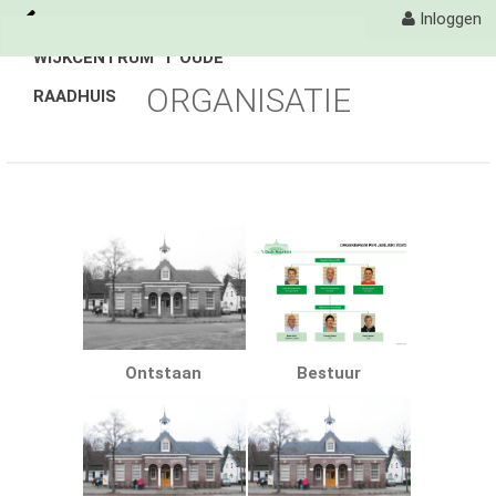
Inloggen
WIJKCENTRUM 'T OUDE
Naar content
ORGANISATIE
RAADHUIS
't Oude Raadhuis
Activiteiten
Organisatie
Contact
Ontstaan
Bestuur