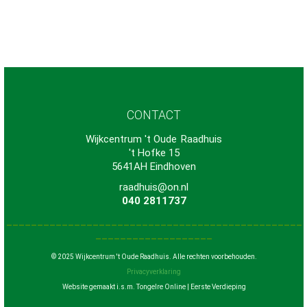
CONTACT
Wijkcentrum 't Oude
-
Raadhuis
't Hofke 15
5641AH Eindhoven
raadhuis@on.nl
040 2811737
________________________________________________
___________________
© 2025 Wijkcentrum 't Oude Raadhuis. Alle rechten voorbehouden.
Privacyverklaring
Website gemaakt i.s.m. Tongelre Online | Eerste Verdieping