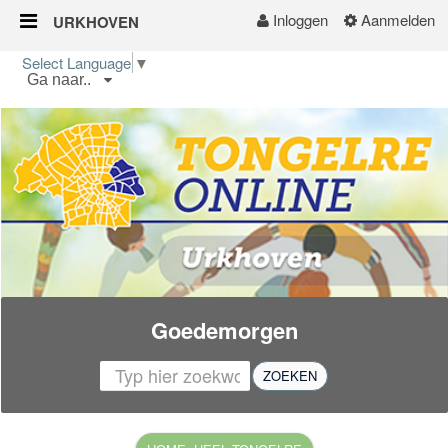
Inloggen
Aanmelden
URKHOVEN
Naar content
Select Language
▼
Ga naar..
Urkhoven
Buurtgids
Kalender
Nieuws
Groepen
Goedemorgen
ZOEKEN