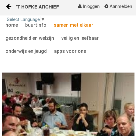
Inloggen
Aanmelden
'T HOFKE ARCHIEF
Naar content
Select Language
▼
home
buurtinfo
samen met elkaar
home
gezondheid en welzijn
veilig en leefbaar
buurtinfo
onderwijs en jeugd
apps voor ons
samen met elkaar
gezondheid en welzijn
veilig en leefbaar
onderwijs en jeugd
apps voor ons
KALENDER